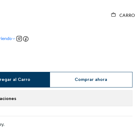
CARRO
riendo
regar al Carro
Comprar ahora
caciones
y.