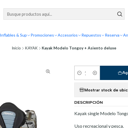
Inflables & Sup
Promociones
Accesorios
Repuestos
Reserva
Ar
Inicio
KAYAK
Kayak Modelo Tongoy + Asiento deluxe
Ag
Cantidad
Mostrar stock de ubi
DESCRIPCIÓN
Kayak single Modelo Tongo
Uso recreacional y pesca.