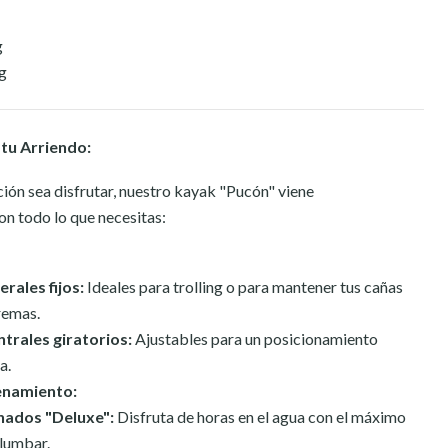
g
g
 tu Arriendo:
ión sea disfrutar, nuestro kayak "Pucón" viene
 todo lo que necesitas:
erales fijos:
Ideales para trolling o para mantener tus cañas
remas.
ntrales giratorios:
Ajustables para un posicionamiento
a.
namiento:
hados "Deluxe":
Disfruta de horas en el agua con el máximo
 lumbar.