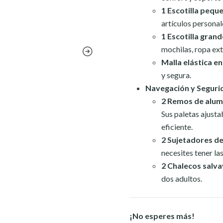
1 Escotilla peque
artículos personal
1 Escotilla grand
mochilas, ropa ext
Malla elástica e
y segura.
Navegación y Seguri
2 Remos de alum
Sus paletas ajust
eficiente.
2 Sujetadores de
necesites tener la
2 Chalecos salva
dos adultos.
¡No esperes más!