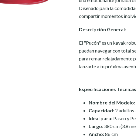
una emocionante jornada de
Diseñado para la comodidad, 
compartir momentos inolvid
Descripción General:
El "Pucón" es un kayak robu
puedan navegar con total se
para remar relajadamente po
lanzarte a tu próxima avent
Especificaciones Técnicas
Nombre del Modelo:
Capacidad:
2 adultos 
Ideal para:
Paseo y Pe
Largo:
380 cm (3.8 me
Ancho:
86 cm