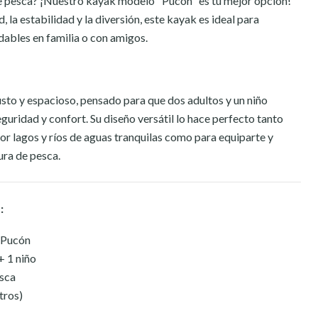
 pesca? ¡Nuestro kayak modelo "Pucón" es tu mejor opción!
la estabilidad y la diversión, este kayak es ideal para
ables en familia o con amigos.
sto y espacioso, pensado para que dos adultos y un niño
guridad y confort. Su diseño versátil lo hace perfecto tanto
r lagos y ríos de aguas tranquilas como para equiparte y
ura de pesca.
:
Pucón
+ 1 niño
sca
tros)