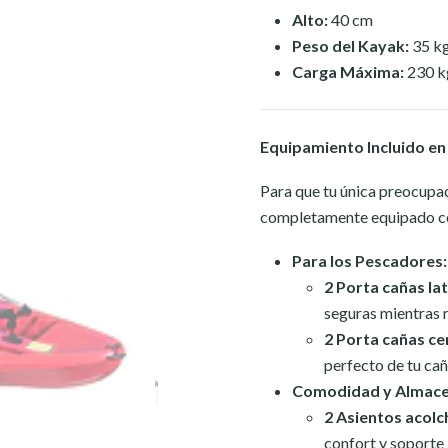
Alto:
40 cm
Peso del Kayak:
35 k
Carga Máxima:
230 k
Equipamiento Incluido en
Para que tu única preocupac
completamente equipado con
Para los Pescadores:
2 Porta cañas lat
seguras mientras 
2 Porta cañas ce
perfecto de tu cañ
Comodidad y Almace
2 Asientos acolc
confort y soporte